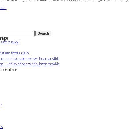
mein
räge
n und zurück)
tzt ein flottes Gelb
en – und so haben wir es Ihnen erzählt
en – und so haben wir es Ihnen erzählt
mmentare
7
15