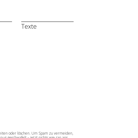
Texte
rbeiten oder löschen. Um Spam zu vermeiden,
ug geschwafelt – jetzt nichts wie ran ans