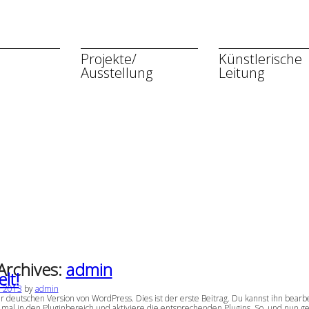
Projekte/
Künstlerische
Ausstellung
Leitung
Archives:
admin
lt!
li 2013
by
admin
 deutschen Version von WordPress. Dies ist der erste Beitrag. Du kannst ihn bea
 mal in den Pluginbereich und aktiviere die entsprechenden Plugins. So, und nun gen