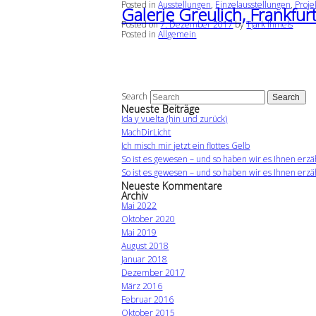
Posted in
Ausstellungen
,
Einzelausstellungen
,
Proje
Galerie Greulich, Frankfur
Posted on
7. Dezember 2017
by
Tjark Ihmels
Posted in
Allgemein
Search
Neueste Beiträge
Ida y vuelta (hin und zurück)
MachDirLicht
Ich misch mir jetzt ein flottes Gelb
So ist es gewesen – und so haben wir es Ihnen erzä
So ist es gewesen – und so haben wir es Ihnen erzä
Neueste Kommentare
Archiv
Mai 2022
Oktober 2020
Mai 2019
August 2018
Januar 2018
Dezember 2017
März 2016
Februar 2016
Oktober 2015