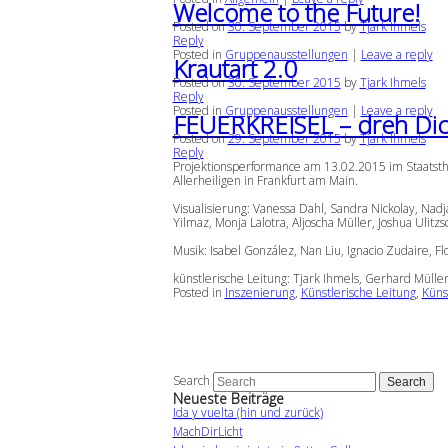
Welcome to the Future!
Posted on
30. September 2015
by
Tjark Ihmels
Reply
Posted in
Gruppenausstellungen
|
Leave a reply
Krautart 2.0
Posted on
30. September 2015
by
Tjark Ihmels
Reply
Posted in
Gruppenausstellungen
|
Leave a reply
FEUERKREISEL – dreh Dic
Posted on
29. September 2015
by
Tjark Ihmels
Reply
Projektionsperformance am 13.02.2015 im Staatsth
Allerheiligen in Frankfurt am Main.
Visualisierung: Vanessa Dahl, Sandra Nickolay, Nad
Yilmaz, Monja Lalotra, Aljoscha Müller, Joshua Ulitz
Musik: Isabel González, Nan Liu, Ignacio Zudaire, Fl
künstlerische Leitung: Tjark Ihmels, Gerhard Müll
Posted in
Inszenierung
,
Künstlerische Leitung
,
Künst
Search
Neueste Beiträge
Ida y vuelta (hin und zurück)
MachDirLicht